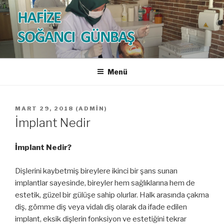
İçeriğe
geç
HAFİZE SOĞANCI GÜNBAŞ
Diş Hekimi
Menü
YAYIM
MART 29, 2018
(
ADMIN
)
TARIHI
İmplant Nedir
İmplant Nedir?
Dişlerini kaybetmiş bireylere ikinci bir şans sunan
implantlar sayesinde, bireyler hem sağlıklarına hem de
estetik, güzel bir gülüşe sahip olurlar. Halk arasında çakma
diş, gömme diş veya vidalı diş olarak da ifade edilen
implant, eksik dişlerin fonksiyon ve estetiğini tekrar