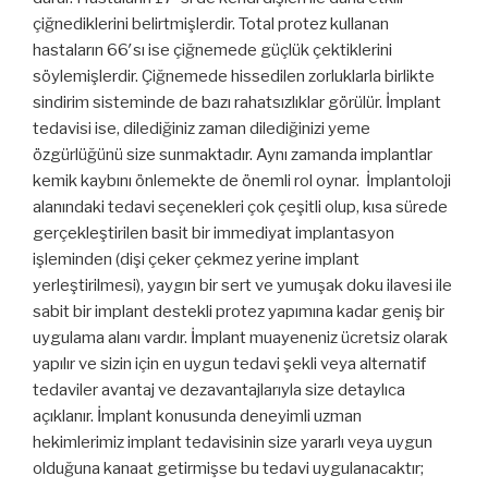
çiğnediklerini belirtmişlerdir. Total protez kullanan
hastaların 66′sı ise çiğnemede güçlük çektiklerini
söylemişlerdir. Çiğnemede hissedilen zorluklarla birlikte
sindirim sisteminde de bazı rahatsızlıklar görülür. İmplant
tedavisi ise, dilediğiniz zaman dilediğinizi yeme
özgürlüğünü size sunmaktadır. Aynı zamanda implantlar
kemik kaybını önlemekte de önemli rol oynar. İmplantoloji
alanındaki tedavi seçenekleri çok çeşitli olup, kısa sürede
gerçekleştirilen basit bir immediyat implantasyon
işleminden (dişi çeker çekmez yerine implant
yerleştirilmesi), yaygın bir sert ve yumuşak doku ilavesi ile
sabit bir implant destekli protez yapımına kadar geniş bir
uygulama alanı vardır. İmplant muayeneniz ücretsiz olarak
yapılır ve sizin için en uygun tedavi şekli veya alternatif
tedaviler avantaj ve dezavantajlarıyla size detaylıca
açıklanır. İmplant konusunda deneyimli uzman
hekimlerimiz implant tedavisinin size yararlı veya uygun
olduğuna kanaat getirmişse bu tedavi uygulanacaktır;