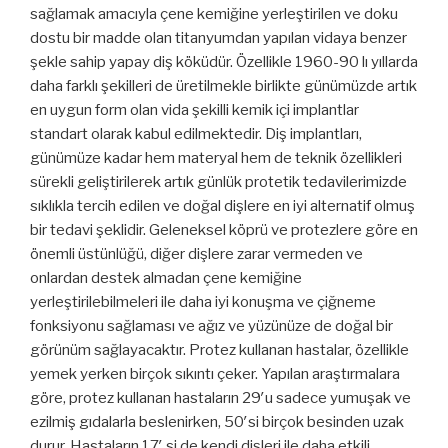
sağlamak amacıyla çene kemiğine yerleştirilen ve doku
dostu bir madde olan titanyumdan yapılan vidaya benzer
şekle sahip yapay diş köküdür. Özellikle 1960-90 lı yıllarda
daha farklı şekilleri de üretilmekle birlikte günümüzde artık
en uygun form olan vida şekilli kemik içi implantlar
standart olarak kabul edilmektedir. Diş implantları,
günümüze kadar hem materyal hem de teknik özellikleri
sürekli geliştirilerek artık günlük protetik tedavilerimizde
sıklıkla tercih edilen ve doğal dişlere en iyi alternatif olmuş
bir tedavi şeklidir. Geleneksel köprü ve protezlere göre en
önemli üstünlüğü, diğer dişlere zarar vermeden ve
onlardan destek almadan çene kemiğine
yerleştirilebilmeleri ile daha iyi konuşma ve çiğneme
fonksiyonu sağlaması ve ağız ve yüzünüze de doğal bir
görünüm sağlayacaktır. Protez kullanan hastalar, özellikle
yemek yerken birçok sıkıntı çeker. Yapılan araştırmalara
göre, protez kullanan hastaların 29′u sadece yumuşak ve
ezilmiş gıdalarla beslenirken, 50′si birçok besinden uzak
durur. Hastaların 17′ si de kendi dişleri ile daha etkili