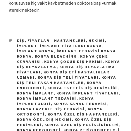
konusuysa hiç vakit kaybetmeden doktora baş vurmak
gerekmektedir.
ETIKETLER
DIŞ
,
FIYATLARI
,
HASTANELERI
,
HEKIMI
,
İMPLANT
,
IMPLANT FIYATLARI KONYA
,
IMPLANT KONYA
,
IMPLANT TEDAVISI KONYA
,
KONYA
,
KONYA BLEACHING
,
KONYA ÇENE
CERRAHISI
,
KONYA ÇOCUK DIŞ HEKIMI
,
KONYA
DIŞ BEYAZLATMA
,
KONYA DIŞ BEYAZLATMA
FIYATLARI
,
KONYA DIŞ ETI HASTALIKLARI
UZMANI
,
KONYA DIŞ TELI FIYATLARI
,
KONYA
DIŞ TELI TAKAN HASTANELER
,
KONYA
ENDODONTI
,
KONYA ESTETIK DIŞ HEKIMLIĞI
,
KONYA İMPLANT
,
KONYA İMPLANT FIYATLARI
,
KONYA İMPLANT TEDAVISI
,
KONYA
İMPLANTOLOJI
,
KONYA KANAL TEDAVISI
,
KONYA LAZERLE DIŞ TEDAVISI
,
KONYA
ORTODONTI
,
KONYA ÖZEL DIŞ HASTANELERI
,
KONYA ÖZEL DIŞ HEKIMI
,
KONYA ÖZEL DIŞ
HEKIMLERI
,
KONYA ÖZEL DIŞ POLIKLINIKLERI
,
KONYA PEDODONTI
,
KONYA PERIODONTOLOJI
,