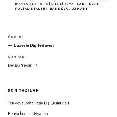
KONYA ŞEFFAF DIŞ TELI FIYATLARI
,
ÖZEL
,
POLIKLINIKLERI
,
RANDEVU
,
UZMANI
Yazı
Önceki
ÖNCEKI
gezinmesi
Yazı
Lazerle Diş Tedavisi
Sonraki
SONRAKI
Yazı
Dolgu Nedir
SON YAZILAR
Tek veya Daha Fazla Diş Eksiklikleri
Konya İmplant Fiyatları