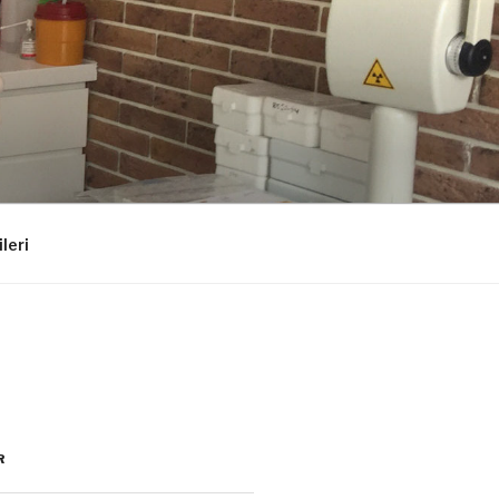
ileri
R