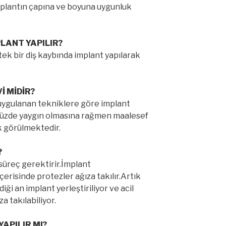
plantın çapına ve boyuna uygunluk
PLANT YAPILIR?
e tek bir diş kaybında implant yapılarak
İ MİDİR?
uygulanan tekniklere göre implant
müzde yaygın olmasına rağmen maalesef
k görülmektedir.
?
süreç gerektirir.İmplant
içerisinde protezler ağıza takılır.Artık
diği an implant yerleştiriliyor ve acil
a takılabiliyor.
YAPILIR MI?