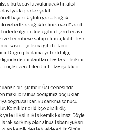
şse bu tedavi uygulanacaktır; aksi
edavi ya da protez şekli
reli başarı, kişinin genel sağlık
n yeterli ve sağlıklı olması ve düzenli
törlerle ilgili olduğu gibi; doğru tedavi
gi ve tecrübeye sahip olması, kaliteli ve
 markası ile çalışma gibi hekimi
dır. Doğru planlama, yeterli bilgi,
ığında diş implantları, hasta ve hekim
onuçlar verebilen bir tedavi şeklidir.
ulanan bir işlemdir. Üst çenesinde
zen maxiller sinüs dediğimiz boşluklar
ğıya doğru sarkar. Bu sarkma sonucu
r. Kemikler eridikçe eksik diş
 yeterli kalınlıkta kemik kalmaz. Böyle
ılarak sarkmış olan sinus tabanı yukarı
li olan kemik desteği elde edilir. Sinüs