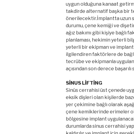
uygun olduğuna kanaat getirmi
takdirde alternatif başka bir t
önerilecektir.İmplantta uzun sü
durumu, çene kemiği ve dişetini
ağız bakımı gibi kişiye bağlı fak
planlaması, hekimin yeterli bil
yeterli bir ekipman ve implant
ilgilendiren faktörlere de bağlı
tecrübe ve ekipmanla uyguland
açısından son derece başarılı s
SİNUS LİFTİNG
Sinüs cerrahisi üst çenede uyg
eksik dişleri olan kişilerde ba
yer çekimine bağlı olarak aşa
çene kemiklerinde erimeler olu
bölgesine implant uygulanacak
durumlarda sinus cerrahisi yap
kaldırılır ve implant için gerek