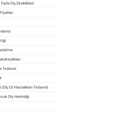
azla Diş Eksiklikleri
iyatları
davisi
tiği
azlatma
hatsızlıkları
a Tedavisi
r
 (Diş Eti Hastalıkları Tedavisi)
cuk Diş Hekimliği