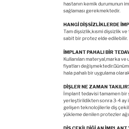
hastanın kemik durumunun im
sağlaması gerekmektedir.
HANGİ DİŞSİZLİKLERDE İM
Tam dişsizlik,kısmi dişsizlik v
sabit bir protez elde edilebilir.
İMPLANT PAHALI BİR TEDAV
Kullanılan materyal,marka ve 
fiyatları değişmektedir.Günü
hala pahalı bir uygulama olara
DİŞLER NE ZAMAN TAKILIR
İmplant tedavisi tamamen bir 
yerleştirildikten sonra 3-4 ay 
gelişen teknolojilerle diş çekil
yükleme denilen protezler ağız
DİŞ ÇEKİLDİĞİ AN İMPLANT 