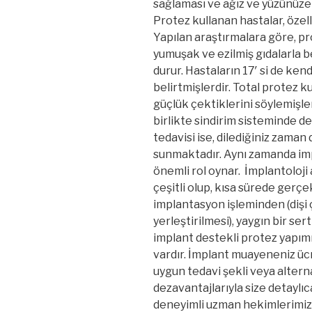
sağlaması ve ağız ve yüzünüze
Protez kullanan hastalar, özel
Yapılan araştırmalara göre, pr
yumuşak ve ezilmiş gıdalarla b
durur. Hastaların 17′ si de kendi
belirtmişlerdir. Total protez 
güçlük çektiklerini söylemişle
birlikte sindirim sisteminde de
tedavisi ise, dilediğiniz zaman
sunmaktadır. Aynı zamanda im
önemli rol oynar. İmplantoloji
çeşitli olup, kısa sürede gerçe
implantasyon işleminden (dişi
yerleştirilmesi), yaygın bir ser
implant destekli protez yapım
vardır. İmplant muayeneniz ücre
uygun tedavi şekli veya altern
dezavantajlarıyla size detaylı
deneyimli uzman hekimlerimiz i