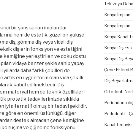
Tek veya Daha F
Konya İmplant F
Konya İmplant
kinci bir şans sunan implantlar
larına hem de estetik, güzel bir gülüşe
Konya Kanal Te
kma diş, gömme diş veya vidalı diş
Konya Diş Este
 eksik dişlerin fonksiyon ve estetiğini
 kemiğine yerleştirilen ve doku dostu
Konya Diş Bey
pılan vidaya benzer şekle sahip yapay
Çene Eklemi Ra
ı yıllarda daha farklı şekilleri de
 artık en uygun form olan vida şekilli
Diş Beyazlatm
olarak kabul edilmektedir. Diş
Ortodonti Nedi
em materyal hem de teknik özellikleri
nlük protetik tedavilerimizde sıklıkla
Periondontoloji
n iyi alternatif olmuş bir tedavi şeklidir.
e göre en önemli üstünlüğü, diğer
Pedodonti – Ço
lardan destek almadan çene kemiğine
Kanal Tedavisi
 iyi konuşma ve çiğneme fonksiyonu