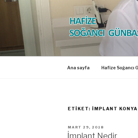
İçeriğe
geç
HAFİZE S
Diş Hekimi
Ana sayfa
Hafize Soğancı 
ETIKET:
IMPLANT KONYA
YAYIM
MART 29, 2018
TARIHI
İmplant Nedir