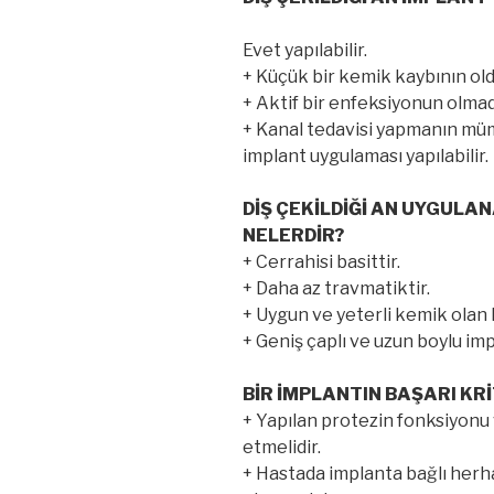
Evet yapılabilir.
+ Küçük bir kemik kaybının old
+ Aktif bir enfeksiyonun olmad
+ Kanal tedavisi yapmanın mü
implant uygulaması yapılabilir.
DİŞ ÇEKİLDİĞİ AN UYGULA
NELERDİR?
+ Cerrahisi basittir.
+ Daha az travmatiktir.
+ Uygun ve yeterli kemik olan 
+ Geniş çaplı ve uzun boylu imp
BİR İMPLANTIN BAŞARI KR
+ Yapılan protezin fonksiyonu
etmelidir.
+ Hastada implanta bağlı herh