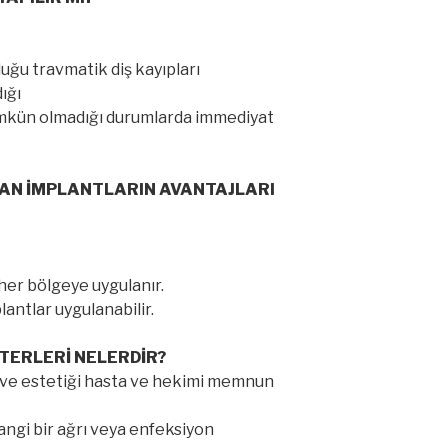
uğu travmatik diş kayıpları
ığı
mkün olmadığı durumlarda immediyat
NAN İMPLANTLARIN AVANTAJLARI
her bölgeye uygulanır.
lantlar uygulanabilir.
İTERLERİ NELERDİR?
 ve estetiği hasta ve hekimi memnun
angi bir ağrı veya enfeksiyon