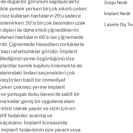
 de doğal bir görünüm sağlayacaktır.
Dolgu Nedir
likle yemek yerken birçok sıkıntı çeker.
İmplant Nedir
otez kullanan hastaların 29′u sadece
eslenirken, 50′si birçok besinden uzak
Lazerle Diş Te
 dişleri ile daha etkili çiğnediklerini
kullanan hastaların 66′sı ise çiğnemede
rdir. Çiğnemede hissedilen zorluklarla
 bazı rahatsızlıklar görülür. İmplant
 dilediğinizi yeme özgürlüğünü size
plantlar kemik kaybını önlemekte de
 alanındaki tedavi seçenekleri çok
kleştirilen basit bir immediyat
 çeker çekmez yerine implant
t ve yumuşak doku ilavesi ile sabit bir
ına kadar geniş bir uygulama alanı
tsiz olarak yapılır ve sizin için en
atif tedaviler avantaj ve
ca açıklanır. İmplant konusunda
mplant tedavisinin size yararlı veya