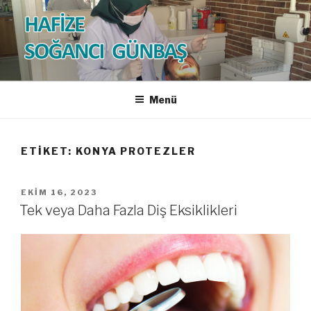
İçeriğe
geç
HAFİZE SOĞANCI GÜNBAŞ
Diş Hekimi
Menü
ETIKET:
KONYA PROTEZLER
YAYIM
EKIM 16, 2023
TARIHI
Tek veya Daha Fazla Diş Eksiklikleri