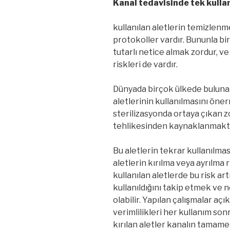
Kanal tedavisinde tek kullan
kullanılan aletlerin temizlenm
protokoller vardır. Bununla bi
tutarlı netice almak zordur, ve
riskleri de vardır.
Dünyada birçok ülkede bulun
aletlerinin kullanılmasını öne
sterilizasyonda ortaya çıkan z
tehlikesinden kaynaklanmakta
Bu aletlerin tekrar kullanılması
aletlerin kırılma veya ayrılma 
kullanılan aletlerde bu risk ar
kullanıldığını takip etmek ve 
olabilir. Yapılan çalışmalar ac
verimlilikleri her kullanım son
kırılan aletler kanalın tamam