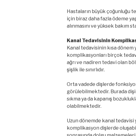
Hastaların büyük çoğunluğu 
için biraz daha fazla ödeme ya
alınmasını ve yüksek bakım st
Kanal Tedavisinin Komplikas
Kanal tedavisinin kısa dönem
komplikasyonları birçok tedavi
ağrı ve nadiren tedavi olan bo
şişlik ile sınırlıdır.
Orta vadede dişlerde fonksiyo
görülebilmektedir. Burada dişin
sıkma ya da kapanış bozuklukları
olabilmektedir.
Uzun dönemde kanal tedavisi ya
komplikasyon dişlerde oluşabil
sonrasında dolgu malzemeleri v