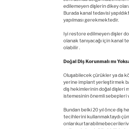
edilemeyen dişlerin dikey olar
Burada kanal tedavisi yapıldıkta
yapılması gerekmektedir.
Iyi restore edilmeyen dişler do
olanak tanıyacağı için kanal t
olabilir .
Doğal Diş Korunmalı mı Yoks
Oluşabilecek çürükler ya da ko
yerine implant yerleştirmek bas
diş hekimlerinin doğal dişle
istemesinin önemli sebepleri v
Bundan belki 20 yıl önce diş h
tecihlerini kullanmaktaydı çün
onlarıkurtarabilmebecerilerive