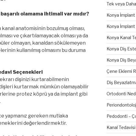
Tek veya Daha F
 başarılı olamama ihtimali var mıdır?
Konya İmplant F
Konya İmplant
ken kanal anatomisinin bozulmuş olması,
rılması ve çıkartılamayacak olması ya da
Konya Kanal Te
opüler olmayan, kanaldan sökülemeyen
Konya Diş Este
erinin kullanılmış olmasını bu duruma
Konya Diş Bey
Çene Eklemi Ra
Tedavi Seçenekleri
ekrarı dişinizi kurtarabilmenin
Diş Beyazlatm
dişleri kurtarmak mümkün olamayabilir
Ortodonti Nedi
yerlerine protez köprü ya da implant gibi
.
Periondontoloji
önce yapmanız gereken mutlaka
Pedodonti – Ço
neklerini değerlendirmektir.
Kanal Tedavisi