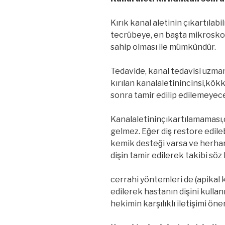
Kırık kanal aletinin çıkartıla
tecrübeye, en başta mikroskop
sahip olması ile mümkündür.
Tedavide, kanal tedavisi uzman
kırılan kanalaletinincinsi,kök
sonra tamir edilip edilemeyeceğ
Kanalaletininçıkartılamaması,
gelmez. Eğer diş restore edil
kemik desteği varsa ve herha
dişin tamir edilerek takibi sö
cerrahi yöntemleri de (apikal 
edilerek hastanın dişini kullan
hekimin karşılıklı iletişimi öne