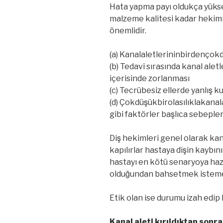
Hata yapma payı oldukça yükse
malzeme kalitesi kadar hekimi
önemlidir.
(a) Kanalaletlerininbirdençok
(b) Tedavi sırasında kanal alet
içerisinde zorlanması
(c) Tecrübesiz ellerde yanlış k
(d) Çokdüşükbirolasılıklakan
gibi faktörler başlıca sebeple
Diş hekimleri genel olarak kana
kapılırlar hastaya dişin kaybın
hastayı en kötü senaryoya hazı
olduğundan bahsetmek isteme
Etik olan ise durumu izah edip
Kanal aleti kırıldıktan sonra 