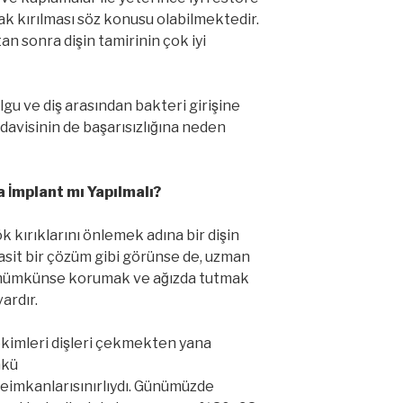
ak kırılması söz konusu olabilmektedir.
n sonra dişin tamirinin çok iyi
lgu ve diş arasından bakteri girişine
edavisinin de başarısızlığına neden
a İmplant mı Yapılmalı?
̈k kırıklarını önlemek adına bir dişin
it bir çözüm gibi görünse de, uzman
ri mümkünse korumak ve ağızda tutmak
ardır.
ekimleri dişleri çekmekten yana
kü
imkanlarısınırlıydı. Günümüzde