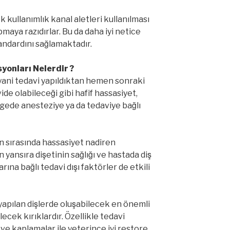
tek kullanımlık kanal aletleri kullanılması
pmaya razıdırlar. Bu da daha iyi netice
andardını sağlamaktadır.
yonları Nelerdir ?
 yani tedavi yapıldıktan hemen sonraki
de olabileceği gibi hafif hassasiyet,
̈lgede anesteziye ya da tedaviye bağlı
n sırasında hassasiyet nadiren
 yansıra dişetinin sağlığı ve hastada diş
na bağlı tedavi dışı faktörler de etkili
pılan dişlerde oluşabilecek en önemli
ecek kırıklardır. Özellikle tedavi
e kaplamalar ile yeterince iyi restore