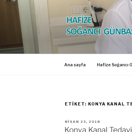
İçeriğe
geç
HAFİZE S
Diş Hekimi
Ana sayfa
Hafize Soğancı 
ETIKET:
KONYA KANAL TE
YAYIM
NISAN 23, 2018
TARIHI
Konya Kanal Tedavi