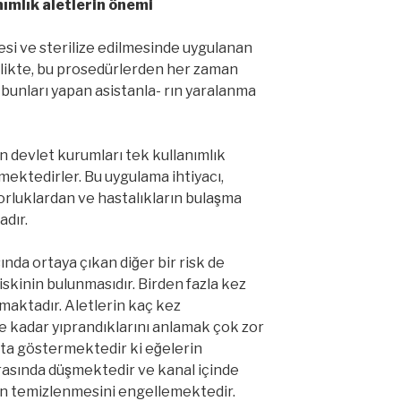
ımlık aletlerin önemi
esi ve sterilize edilmesinde uygulanan
rlikte, bu prosedürlerden her zaman
 bunları yapan asistanla- rın yaralanma
an devlet kurumları tek kullanımlık
rmektedirler. Bu uygulama ihtiyacı,
orluklardan ve hastalıkların bulaşma
dır.
nda ortaya çıkan diğer bir risk de
riskinin bulunmasıdır. Birden fazla kez
tmaktadır. Aletlerin kaç kez
ne kadar yıprandıklarını anlamak çok zor
̧ıkta göstermektedir ki eğelerin
rasında düşmektedir ve kanal içinde
en temizlenmesini engellemektedir.