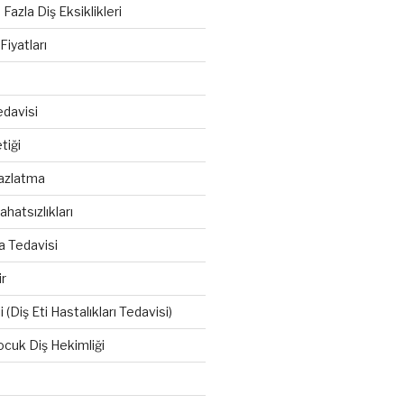
azla Diş Eksiklikleri
iyatları
davisi
tiği
azlatma
hatsızlıkları
a Tedavisi
r
 (Diş Eti Hastalıkları Tedavisi)
cuk Diş Hekimliği