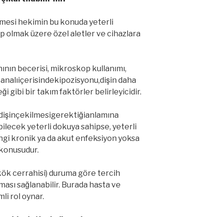
bilmesi hekimin bu konuda yeterli
 olmak üzere özel aletler ve cihazlara
ının becerisi, mikroskop kullanımı,
kanalıiçerisindekipozisyonu,dişin daha
i gibi bir takım faktörler belirleyicidir.
dişinçekilmesigerektiğianlamına
ebilecek yeterli dokuya sahipse, yeterli
ngi kronik ya da akut enfeksiyon yoksa
z konusudur.
kök cerrahisi) duruma göre tercih
ması sağlanabilir. Burada hasta ve
mli rol oynar.