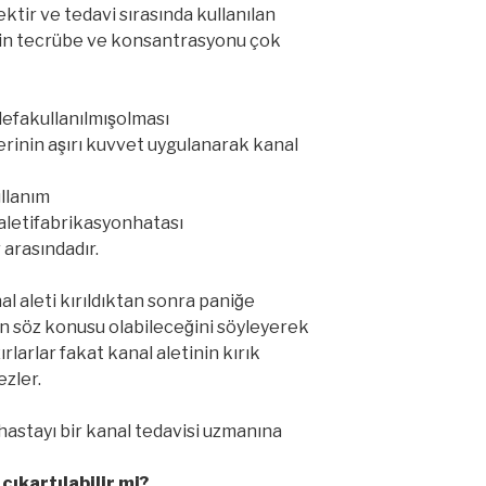
ktir ve tedavi sırasında kullanılan
n tecrübe ve konsantrasyonu çok
defakullanılmışolması
lerinin aşırı kuvvet uygulanarak kanal
ullanım
alaletifabrikasyonhatası
r arasındadır.
l aleti kırıldıktan sonra paniğe
ın söz konusu olabileceğini söyleyerek
rlarlar fakat kanal aletinin kırık
zler.
 hastayı bir kanal tedavisi uzmanına
çıkartılabilir mi?