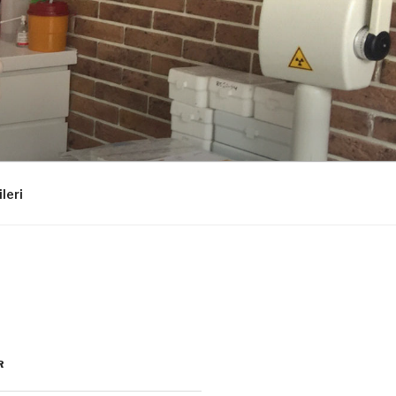
ileri
R