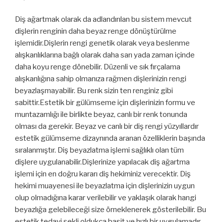
Diş ağartmak olarak da adlandırılan bu sistem mevcut
dişlerin renginin daha beyaz renge dönüştürülme
işlemidir.Dişlerin rengi genetik olarak veya beslenme
alışkanlıklarına bağlı olarak daha sarı yada zaman içinde
daha koyu renge dönebilir. Düzenli ve sık fırçalama
alışkanlığına sahip olmanıza rağmen dişlerinizin rengi
beyazlaşmayabilir. Bu renk sizin ten renginiz gibi
sabittir.Estetik bir gülümseme için dişlerinizin formu ve
muntazamlığı ile birlikte beyaz, canlı bir renk tonunda
olması da gerekir. Beyaz ve canlı bir diş rengi yüzyıllardır
estetik gülümseme dizaynında aranan özelliklerin başında
sıralanmıştır. Diş beyazlatma işlemi sağlıklı olan tüm
dişlere uygulanabilir.Dişlerinize yapılacak diş ağartma
işlemi için en doğru kararı diş hekiminiz verecektir. Diş
hekimi muayenesi ile beyazlatma için dişlerinizin uygun
olup olmadığına karar verilebilir ve yaklaşık olarak hangi
beyazlığa gelebileceği size örneklenerek gösterilebilir. Bu
estetik tedavi şekli oldukça basit ve hızlı bir uygulamadır.