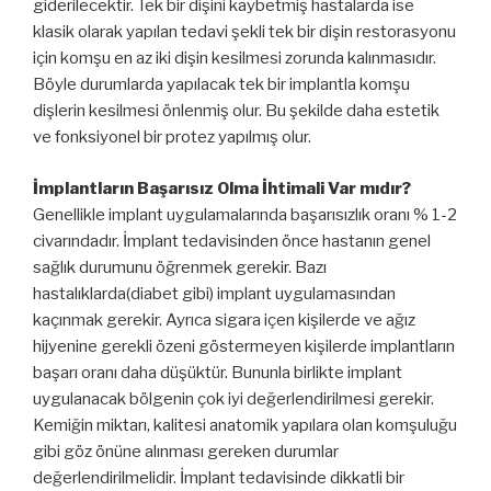
giderilecektir. Tek bir dişini kaybetmiş hastalarda ise
klasik olarak yapılan tedavi şekli tek bir dişin restorasyonu
için komşu en az iki dişin kesilmesi zorunda kalınmasıdır.
Böyle durumlarda yapılacak tek bir implantla komşu
dişlerin kesilmesi önlenmiş olur. Bu şekilde daha estetik
ve fonksiyonel bir protez yapılmış olur.
İmplantların Başarısız Olma İhtimali Var mıdır?
Genellikle implant uygulamalarında başarısızlık oranı % 1-2
civarındadır. İmplant tedavisinden önce hastanın genel
sağlık durumunu öğrenmek gerekir. Bazı
hastalıklarda(diabet gibi) implant uygulamasından
kaçınmak gerekir. Ayrıca sigara içen kişilerde ve ağız
hijyenine gerekli özeni göstermeyen kişilerde implantların
başarı oranı daha düşüktür. Bununla birlikte implant
uygulanacak bölgenin çok iyi değerlendirilmesi gerekir.
Kemiğin miktarı, kalitesi anatomik yapılara olan komşuluğu
gibi göz önüne alınması gereken durumlar
değerlendirilmelidir. İmplant tedavisinde dikkatli bir