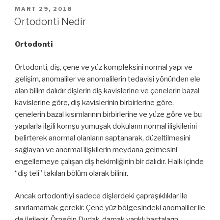
YAYIM
MART 29, 2018
TARIHI
Ortodonti Nedir
Ortodonti
Ortodonti, diş, çene ve yüz kompleksini normal yapı ve
gelişim, anomaliler ve anomalilerin tedavisi yönünden ele
alan bilim dalıdır dişlerin diş kavislerine ve çenelerin bazal
kavislerine göre, diş kavislerinin birbirlerine göre,
çenelerin bazal kısımlarının birbirlerine ve yüze göre ve bu
yapılarla ilgili komşu yumuşak dokuların normal ilişkilerini
belirterek anormal olanların saptanarak, düzeltilmesini
sağlayan ve anormal ilişkilerin meydana gelmesini
engellemeye çalışan diş hekimliğinin bir dalıdır. Halk içinde
“diş teli” takılan bölüm olarak bilinir.
Ancak ortodontiyi sadece dişlerdeki çapraşıklıklar ile
sınırlamamak gerekir. Çene yüz bölgesindeki anomaliler ile
de ilgilenir. Örneğin Dudak-damak yarıklı hastaların