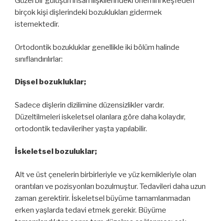
Güzel bir gülüşün insan ilişkilerindeki önemini keşfeden
birçok kişi dişlerindeki bozuklukları gidermek
istemektedir.
Ortodontik bozukluklar genellikle iki bölüm halinde
sınıflandırılırlar:
Dişsel bozukluklar;
Sadece dişlerin dizilimine düzensizlikler vardır.
Düzeltilmeleri iskeletsel olanlara göre daha kolaydır,
ortodontik tedavileriher yaşta yapılabilir.
İskeletsel bozuluklar;
Alt ve üst çenelerin birbirleriyle ve yüz kemikleriyle olan
orantıları ve pozisyonları bozulmuştur. Tedavileri daha uzun
zaman gerektirir. İskeletsel büyüme tamamlanmadan
erken yaşlarda tedavi etmek gerekir. Büyüme