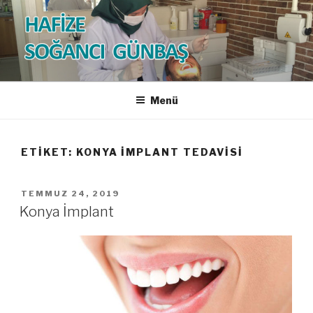
İçeriğe
geç
HAFİZE SOĞANCI GÜNBAŞ
Diş Hekimi
Menü
ETIKET:
KONYA İMPLANT TEDAVISI
YAYIM
TEMMUZ 24, 2019
TARIHI
Konya İmplant