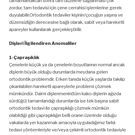
tamamlandıktan sonra tam düzelme sağlanması çok
zordur, tam tedavisi için çene cerrahisi işlemlerine gerek
duyulabilir.Ortodontik tedaviler kişinin/çocuğun yaşına ve
düzensizliğin derecesine bağlı olarak, sabit veya hareketli
apareyler kullanılarak gerçekleştirilir.
Dişleri İlgilendiren Anomaliler
1-Çapraşıklık
Çenelerin küçük ya da çenelerin boyutlarının normal ancak
dişlerin büyük olduğu durumlarda meydana gelen
ortodontik problemdir. Erken tanıda küçük yaşlarda takılıp
çıkarılabilen hareketli apareylerle problemi çözmek
mümkündür. Daimi dişlenmenin(tüm kalıcı dişlerin ağızda
sürdüğü) tamamlandığı durumlarda ise tek başına sabit
ortodontik tedavi ile çapraşıklığı çözmek mümkün
olabildiği gibi çapraşıklığın belli oranın üzerinde olduğu
vakalarda yer kazanmak amacıyla uyguladığımız farklı
tedavi yöntemleriyle ve/veya çekimli ortodontik tedaviyle