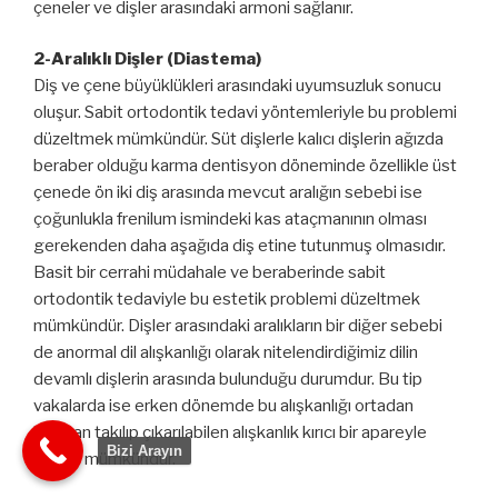
çeneler ve dişler arasındaki armoni sağlanır.
2-Aralıklı Dişler (Diastema)
Diş ve çene büyüklükleri arasındaki uyumsuzluk sonucu
oluşur. Sabit ortodontik tedavi yöntemleriyle bu problemi
düzeltmek mümkündür. Süt dişlerle kalıcı dişlerin ağızda
beraber olduğu karma dentisyon döneminde özellikle üst
çenede ön iki diş arasında mevcut aralığın sebebi ise
çoğunlukla frenilum ismindeki kas ataçmanının olması
gerekenden daha aşağıda diş etine tutunmuş olmasıdır.
Basit bir cerrahi müdahale ve beraberinde sabit
ortodontik tedaviyle bu estetik problemi düzeltmek
mümkündür. Dişler arasındaki aralıkların bir diğer sebebi
de anormal dil alışkanlığı olarak nitelendirdiğimiz dilin
devamlı dişlerin arasında bulunduğu durumdur. Bu tip
vakalarda ise erken dönemde bu alışkanlığı ortadan
kaldıran takılıp çıkarılabilen alışkanlık kırıcı bir apareyle
Bizi Arayın
tedavi mümkündür.