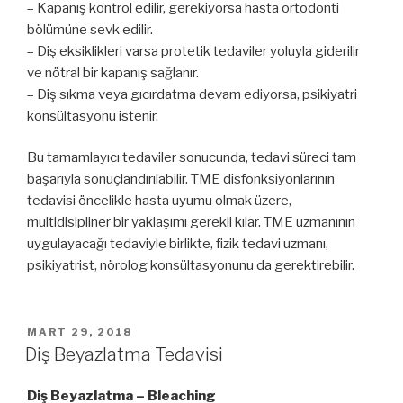
– Kapanış kontrol edilir, gerekiyorsa hasta ortodonti
bölümüne sevk edilir.
– Diş eksiklikleri varsa protetik tedaviler yoluyla giderilir
ve nötral bir kapanış sağlanır.
– Diş sıkma veya gıcırdatma devam ediyorsa, psikiyatri
konsültasyonu istenir.
Bu tamamlayıcı tedaviler sonucunda, tedavi süreci tam
başarıyla sonuçlandırılabilir. TME disfonksiyonlarının
tedavisi öncelikle hasta uyumu olmak üzere,
multidisipliner bir yaklaşımı gerekli kılar. TME uzmanının
uygulayacağı tedaviyle birlikte, fizik tedavi uzmanı,
psikiyatrist, nörolog konsültasyonunu da gerektirebilir.
YAYIM
MART 29, 2018
TARIHI
Diş Beyazlatma Tedavisi
Diş Beyazlatma – Bleaching