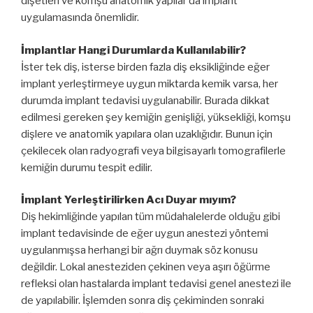
dişetleri ve komşu anatomik yapılar da implant
uygulamasında önemlidir.
İmplantlar Hangi Durumlarda Kullanılabilir?
İster tek diş, isterse birden fazla diş eksikliğinde eğer
implant yerleştirmeye uygun miktarda kemik varsa, her
durumda implant tedavisi uygulanabilir. Burada dikkat
edilmesi gereken şey kemiğin genişliği, yüksekliği, komşu
dişlere ve anatomik yapılara olan uzaklığıdır. Bunun için
çekilecek olan radyografi veya bilgisayarlı tomografilerle
kemiğin durumu tespit edilir.
İmplant Yerleştirilirken Acı Duyar mıyım?
Diş hekimliğinde yapılan tüm müdahalelerde olduğu gibi
implant tedavisinde de eğer uygun anestezi yöntemi
uygulanmışsa herhangi bir ağrı duymak söz konusu
değildir. Lokal anesteziden çekinen veya aşırı öğürme
refleksi olan hastalarda implant tedavisi genel anestezi ile
de yapılabilir. İşlemden sonra diş çekiminden sonraki