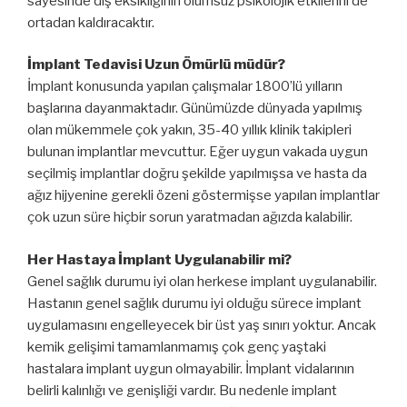
sayesinde diş eksikliğinin olumsuz psikolojik etkilerini de
ortadan kaldıracaktır.
İmplant Tedavisi Uzun Ömürlü müdür?
İmplant konusunda yapılan çalışmalar 1800’lü yılların
başlarına dayanmaktadır. Günümüzde dünyada yapılmış
olan mükemmele çok yakın, 35-40 yıllık klinik takipleri
bulunan implantlar mevcuttur. Eğer uygun vakada uygun
seçilmiş implantlar doğru şekilde yapılmışsa ve hasta da
ağız hijyenine gerekli özeni göstermişse yapılan implantlar
çok uzun süre hiçbir sorun yaratmadan ağızda kalabilir.
Her Hastaya İmplant Uygulanabilir mi?
Genel sağlık durumu iyi olan herkese implant uygulanabilir.
Hastanın genel sağlık durumu iyi olduğu sürece implant
uygulamasını engelleyecek bir üst yaş sınırı yoktur. Ancak
kemik gelişimi tamamlanmamış çok genç yaştaki
hastalara implant uygun olmayabilir. İmplant vidalarının
belirli kalınlığı ve genişliği vardır. Bu nedenle implant