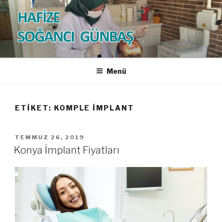
İçeriğe
geç
HAFİZE SOĞANCI GÜNBAŞ
Diş Hekimi
Menü
ETIKET:
KOMPLE IMPLANT
YAYIM
TEMMUZ 26, 2019
TARIHI
Konya İmplant Fiyatları